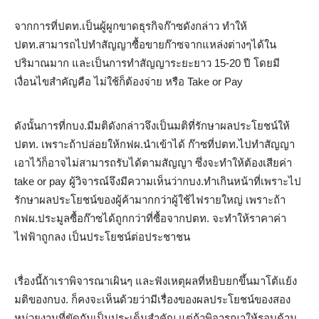
จากการที่ปตท.เป็นผู้ผูกขาดธุรกิจก๊าซดังกล่าว ทำให้
ปตท.สามารถไปทำสัญญาซื้อขายก๊าซจากแหล่งต่างๆได้ใน
ปริมาณมาก และเป็นการทำสัญญาระยะยาว 15-20 ปี โดยมี
เงื่อนไขสำคัญคือ ไม่ใช้ก็ต้องจ่าย หรือ Take or Pay
ดังนั้นการที่กบง.มีมติดังกล่าวจึงเป็นมติที่รักษาผลประโยชน์ให้
ปตท. เพราะถ้าปล่อยให้กฟผ.นำเข้าได้ ก๊าซที่ปตท.ไปทำสัญญา
เอาไว้ก็อาจไม่สามารถรับได้ตามสัญญา ซึ่งจะทำให้ต้องเสียค่า
take or pay ผู้วิจารณ์จึงมีความเห็นว่ากบง.ทำเกินหน้าที่เพราะไป
รักษาผลประโยชน์ของผู้ค้ามากกว่าผู้ใช้ไฟรายใหญ่ เพราะถ้า
กฟผ.ประมูลซื้อก๊าซได้ถูกกว่าที่ซื้อจากปตท. จะทำให้ราคาค่า
ไฟฟ้าถูกลง เป็นประโยชน์ต่อประชาชน
เรื่องนี้ถ้าเราพิจารณาเผินๆ และฟังเหตุผลที่หยิบยกขึ้นมาโต้แย้ง
มติของกบง. ก็คงจะเห็นด้วยว่ามีเรื่องของผลประโยชน์ของสอง
หน่วยงานที่ขัดกันเป็นประเด็นสำคัญ แต่ถ้าพิจารณาให้รอบด้าน