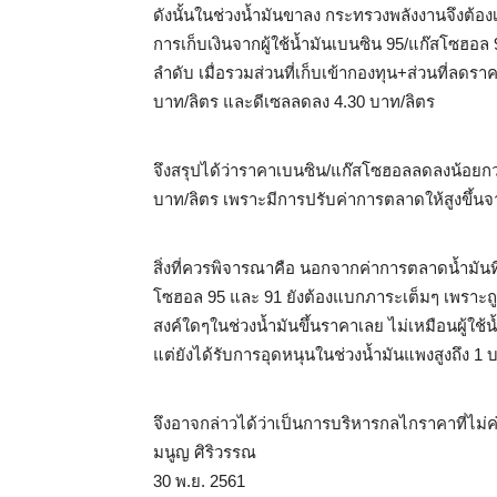
ดังนั้นในช่วงน้ำมันขาลง กระทรวงพลังงานจึงต้องเ
การเก็บเงินจากผู้ใช้น้ำมันเบนซิน 95/แก๊สโซฮอล
ลำดับ เมื่อรวมส่วนที่เก็บเข้ากองทุน+ส่วนที่ลด
บาท/ลิตร และดีเซลลดลง 4.30 บาท/ลิตร
จึงสรุปได้ว่าราคาเบนซิน/แก๊สโซฮอลลดลงน้อยกว
บาท/ลิตร เพราะมีการปรับค่าการตลาดให้สูงขึ้นจากเ
สิ่งที่ควรพิจารณาคือ นอกจากค่าการตลาดน้ำมันที่
โซฮอล 95 และ 91 ยังต้องแบกภาระเต็มๆ เพราะถูกเ
สงค์ใดๆในช่วงน้ำมันขึ้นราคาเลย ไม่เหมือนผู้ใช้น้
แต่ยังได้รับการอุดหนุนในช่วงน้ำมันแพงสูงถึง 1 
จึงอาจกล่าวได้ว่าเป็นการบริหารกลไกราคาที่ไม่ค
มนูญ ศิริวรรณ
30 พ.ย. 2561