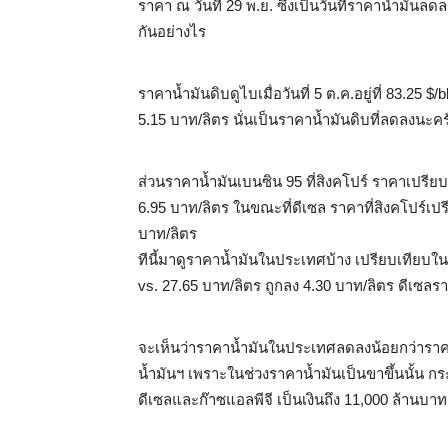
ราคา ณ วันที่ 29 พ.ย. ซึ่งเป็นวันที่ราคาน้ำมันลด
กันอย่างไร
ราคาน้ำมันดิบดูไบเมื่อวันที่ 5 ต.ค.อยู่ที่ 83.25 $/bb
5.15 บาท/ลิตร นั่นเป็นราคาน้ำมันดิบที่ลดลงนะคร
ส่วนราคาน้ำมันเบนซิน 95 ที่สิงคโปร์ ราคาเปรียบเ
6.95 บาท/ลิตร ในขณะที่ดีเซล ราคาที่สิงคโปร์เปร
บาท/ลิตร
ทีนี้มาดูราคาน้ำมันในประเทศบ้าง เปรียบเทียบใน
vs. 27.65 บาท/ลิตร ถูกลง 4.30 บาท/ลิตร ดีเซลร
จะเห็นว่าราคาน้ำมันในประเทศลดลงน้อยกว่าราคา
น้ำมันฯ เพราะในช่วงราคาน้ำมันเป็นขาขึ้นนั้น 
ดีเซลและก๊าซแอลพีจี เป็นเงินถึง 11,000 ล้านบาท