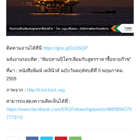
ติดตามอ่านได้ที่นี่
https://goo.gl/2xDbQP
พลังงานรอบทิศ : “สัมปทานปิโตรเลียมกับสูตรราคาซื้อขายก๊าซ”
ที่มา : หนังสือพิมพ์ เดลินิวส์ ฉบับวันพฤหัสบดีที่ 5 พฤษภาคม
2559
ภาพจาก :
http://tcktcktck.org
สามารถแสดงความคิดเห็นได้ที่ :
https://www.facebook.com/ERSFellowship/posts/4889894279
77737:0