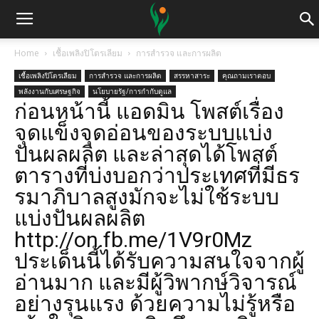
Home
เชื้อเพลิงปิโตรเลียม
การสำรวจ และการผลิต
เชื้อเพลิงปิโตรเลียม
การสำรวจ และการผลิต
สรรหาสาระ
คุณถามเราตอบ
พลังงานกับเศรษฐกิจ
นโยบายรัฐ/การกำกับดูแล
ก่อนหน้านี้ แอดมิน โพสต์เรื่อง
จุดแข็งจุดอ่อนของระบบแบ่ง
ปันผลผลิต และล่าสุดได้โพสต์
ตารางที่บ่งบอกว่าประเทศที่มีธร
รมาภิบาลสูงมักจะไม่ใช้ระบบ
แบ่งปันผลผลิต
http://on.fb.me/1V9r0Mz
ประเด็นนี้ได้รับความสนใจจากผู้
อ่านมาก และมีผู้วิพากษ์วิจารณ์
อย่างรุนแรง ด้วยความไม่รู้หรือ