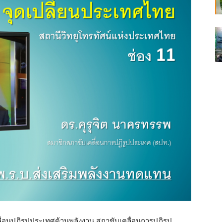
่อนปฏิรูปประเทศด้านพลังงาน สภาขับเคลื่อนการปฏิรูป