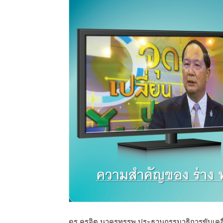
ดร.คุรุจิต นาครทรรพ ประธานกรรมาธิการขับเคลื