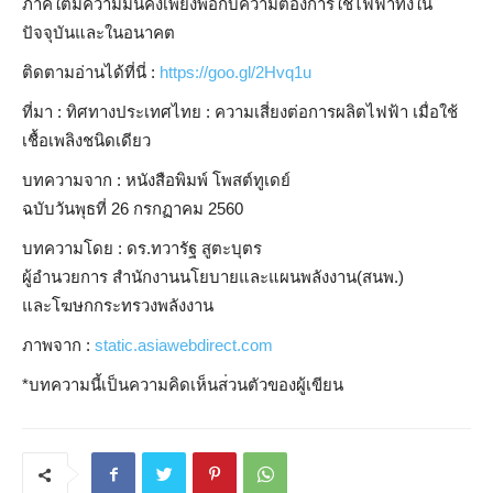
ภาคใต้มีความมั่น
คงเพียงพอกับความต้องการใช้
ไฟฟ้าทั้งใน
ปัจจุบันและในอน
าคต
ติดตามอ่านได้ที่นี่ :
https://goo.gl/2Hvq1u
ที่มา : ทิศทางประเทศไทย : ความเสี่ยงต่อการผลิตไฟฟ้า เมื่อใช้
เชื้อเพลิงชนิดเดีย
ว
บทความจาก : หนังสือพิมพ์ โพสต์ทูเดย์
ฉบับวันพุธที่ 26 กรกฏาคม 2560
บทความโดย : ดร.ทวารัฐ สูตะบุตร
ผู้อำนวยการ สำนักงานนโยบายและแผนพลังงา
น(สนพ.)
และโฆษกกระทรวงพลังงาน
ภาพจาก :
static.asiawebdirect.com
*บทความนี้เป็นความคิดเห็นส
่วนตัวของผู้เขียน