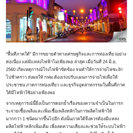
“พื้นที่ภาคใต้” มีการขยายตัวทางเศรษฐกิจและ
การท่องเที่ยวอย่าง
ต่อเนื่อ
ง แต่มีแหล่งไฟฟ้าไม่เพียงพอ ล่าสุด เมื่อวันที่ 24 มิ.ย.
2560 เกิดเหตุการณ์โรงไฟฟ้าขัดข้
อง จนทำให้การจ่ายไฟชะงัก
ไปชั่
วคราว ส่งผลให้ กฟผ.ต้องเร่งปรับแผนการจ่าย
ไฟเพื่อให้
ประชาชน ภาคการท่องเที่ยว และธุรกิจอุตสาหกรรมในพื้นท
ี่ภาค
ใต้มีไฟฟ้าใช้อย่างเพี
ยงพอ
จากเหตุการณ์นี้ยิ่งเป็นกา
รตอกย้ำเรื่องของความจำเป็น
ในการก
ระจายเชื้อเพลิงและเพ
ิ่มเชื้อเพลิงหลักในการผลิต
ไฟฟ้าให้
มากกว่า 1 ชนิดมากขึ้นไปอีก ดังนั้นภาคใต้จึงควรต้องมีแ
หล่ง
ผลิตไฟฟ้าหลักเพิ่มเติม
เพื่อลดความเสี่ยงและช่วยให
้ระบบไฟฟ้า