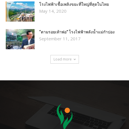
โรงไฟฟ้าเชื้อเพลิงขยะที่ใหญ่ที่สุดในไทย
May 14, 2020
“ตามรอยเท้าพ่อ” โรงไฟฟ้าพลังน้ำแม่กำปอง
September 11, 2017
Load more