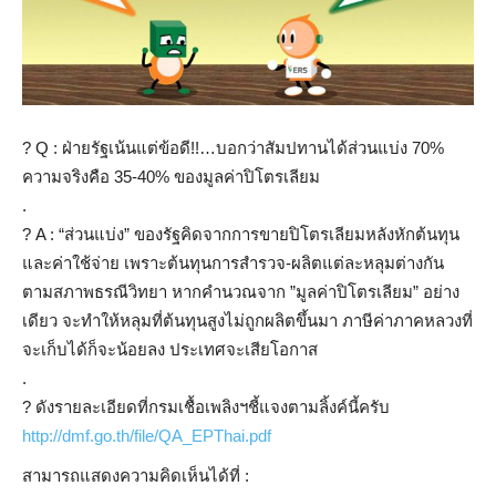
?
Q : ฝ่ายรัฐเน้นแต่ข้อดี!!…บอกว่าสัมปทานได้ส่วนแบ่ง 70%
ความจริงคือ 35-40% ของมูลค่าปิโตรเลียม
.
?️
A : “ส่วนแบ่ง” ของรัฐคิดจากการขายปิโตรเลียมหลังหักต้นทุน
และค่าใช้จ่าย เพราะต้นทุนการสำรวจ-ผลิตแต่ละหลุมต่างกัน
ตามสภาพธรณีวิทยา หากคำนวณจาก ”มูลค่าปิโตรเลียม” อย่าง
เดียว จะทำให้หลุมที่ต้นทุนสูงไม่ถูกผลิตขึ้นมา ภาษีค่าภาคหลวงที่
จะเก็บได้ก็จะน้อยลง ประเทศจะเสียโอกาส
.
?
ดังรายละเอียดที่กรมเชื้อเพลิงฯชี้แจงตามลิ้งค์นี้ครับ
http://dmf.go.th/file/QA_EPThai.pdf
สามารถแสดงความคิดเห็นได้ที่ :