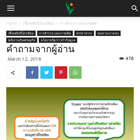
Home
เชื้อเพลิงปิโตรเลียม
การสำรวจ และการผลิต
เชื้อเพลิงปิโตรเลียม
การสำรวจ และการผลิต
สรรหาสาระ
คุณถามเราตอบ
พลังงานกับเศรษฐกิจ
นโยบายรัฐ/การกำกับดูแล
คำถามจากผู้อ่าน
478
March 12, 2018