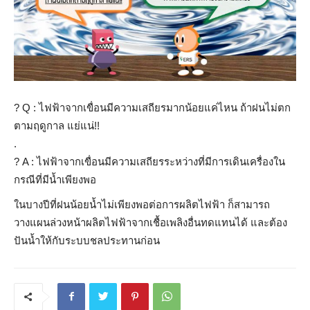
?
Q : ไฟฟ้าจากเขื่อนมีความเสถียรมากน้อยแค่ไหน ถ้าฝนไม่ตก
ตามฤดูกาล แย่แน่!!
.
?️
A : ไฟฟ้าจากเขื่อนมีความเสถียรระหว่างที่มีการเดินเครื่องใน
กรณีที่มีน้ำเพียงพอ
ในบางปีที่ฝนน้อยน้ำไม่เพียงพอต่อการผลิตไฟฟ้า ก็สามารถ
วางแผนล่วงหน้าผลิตไฟฟ้าจากเชื้อเพลิงอื่นทดแทนได้ และต้อง
ปันน้ำให้กับระบบชลประทานก่อน