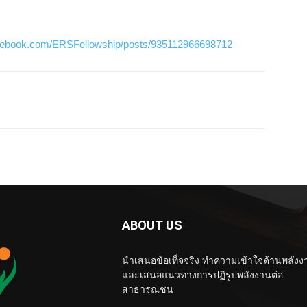
acebook.com/ERSFellowship/posts/935112966698712
ABOUT US
นำเสนอข้อเท็จจริง ทำความเข้าใจด้านพลังง
และเสนอแนวทางการปฏิรูปพลังงานต่อ
สาธารณชน