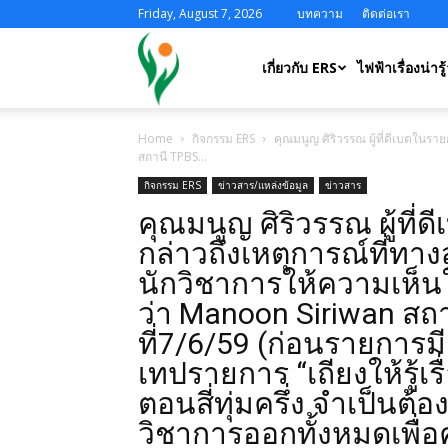
Friday, August 7, 2026
บทความ
ติดต่อเรา
ERS
เกี่ยวกับ ERS
ไฟฟ้าเรื่องน่ารู้
Home
กิจกรรม ERS
คุณมนูญ ศิริวรรณ ผู้ที่ดีเบตในรา
สถานี TPBS...
กิจกรรม ERS
ข่าวสาร/แหล่งข้อมูล
ข่าวสาร
คุณมนูญ ศิริวรรณ ผู้ที่ดี
กล่าวถึงเหตุการณ์ที่ทางส
นักวิชาการให้ความเห็
ว่า Manoon Siriwan สถ
ที่7/6/59 (ก่อนรายการม
เทปรายการ “เถียงให้รู้เ
ตอนสี่ทุ่มครึ่ง จำเป็นต
วิชาการออกทั้งหมดเพื่