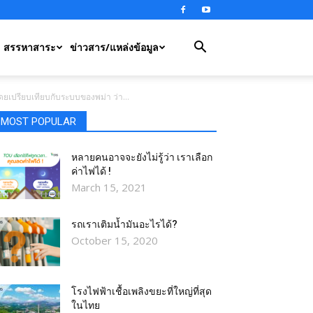
สรรหาสาระ
ข่าวสาร/แหล่งข้อมูล
โดยเปรียบเทียบกับระบบของพม่า ว่า…
MOST POPULAR
หลายคนอาจจะยังไม่รู้ว่า เราเลือก
ค่าไฟได้ !
March 15, 2021
รถเราเติมน้ำมันอะไรได้?​
October 15, 2020
โรงไฟฟ้าเชื้อเพลิงขยะที่ใหญ่ที่สุด
ในไทย