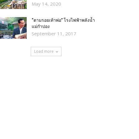
May 14, 2020
“ตามรอยเท้าพ่อ” โรงไฟฟ้าพลังน้ำ
แม่กำปอง
September 11, 2017
Load more