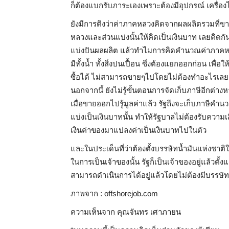
ก็ต้องแบกรับภาระเองเพราะต้องมีอุปกรณ์ เครื่องไม
ยังมีการติงว่าค่าภาคหลวงคิดจากผลผลิตรวมที่ขา
หลวงและส่วนแบ่งนั้นให้คิดเป็นเงินบาท เลยคิดก
แบ่งปันผลผลิต แล้วทำไมการคิดคำนวณค่าภาคหลว
มีทั้งน้ำ ทั้งสิ่งปนเปื้อน ซึ่งต้องแยกออกก่อน เ
ซื้อได้ ไม่สามารถขายๆไปโดยไม่ต้องทำอะไรเลย แสด
นอกจากนี้ ยังไม่รู้ขั้นตอนการจัดเก็บภาษีอีกต่างห
เมื่อขายออกไปรู้มูลค่าแล้ว รัฐถึงจะเก็บภาษีคำ
แบ่งเป็นเงินบาทนั้น ทำให้รัฐบาลไม่ต้องรับความเส
เงินค่าของมาแปลงค่าเป็นเงินบาทไปในตัว
และในประเด็นที่ว่าต้องตั้งบรรษัทน้ำมันแห่งชาติให
ในการเป็นเจ้าของนั้น รัฐก็เป็นเจ้าของอยู่แล้วตั้
สามารถดำเนินการได้อยู่แล้วโดยไม่ต้องมีบรรษัทน้
ภาพจาก : offshorejob.com
ความเห็นจาก คุณจันทร เศาภายน