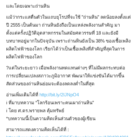
และโดยเฉพาะถ่านหิน
แม้ว่ากระแสตื่นตัวในแถบยุโรปที่จะใช้ ”ถ่านหิน” ลดน้อยลงตั้งแต่
ปี 2555 เป็นต้นมา ถ่านหินยังถือเป็นแหล่งพลังงานสำคัญ มา
ตั้งแต่ครั้งปฏิวัติอุตสาหกรรมในสมัยศตวรรษที่ 18 และยังมี
บทบาทอยู่มากในปัจจุบัน เพราะถ่านหินยังเป็น 38% ของเชื้อเพลิง
ผลิตไฟฟ้าของโลก เรียกได้ว่าเป็นเชื้อเพลิงที่สำคัญที่สุดในการ
ผลิตไฟฟ้าของโลก
?
แต่ในระยะยาว เมื่อพลังงานทดแทนต่างๆ ที่ไม่มีผลกระทบต่อ
การเปลี่ยนแปลงสภาวะภูมิอากาศ พัฒนาให้แข่งขันได้มากขึ้น
สัดส่วนของถ่านหินย่อมจะต้องลดลงต่ำในที่สุด
อ่านเพิ่มเติมได้ที่
http://bit.ly/2IJNpO4
ℹ️
ที่มาบทความ “โลกร้อนเพราะคนเผาถ่านหิน”
ℹ️
โดย ศ.ดร.พรายพล คุ้มทรัพย์
*บทความนี้เป็นความคิดเห็นส่วนตัวของผู้เขียน
สามารถแสดงความคิดเห็นได้ที่ :