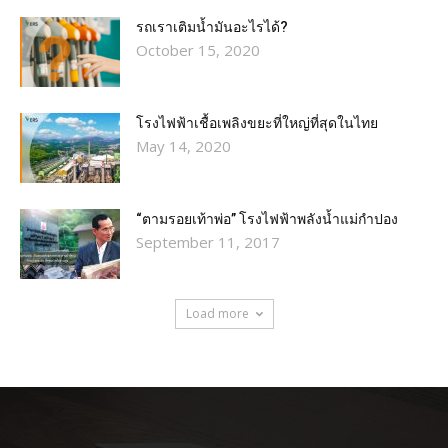
รถเราเติมน้ำมันอะไรได้?​
October 15, 2020
โรงไฟฟ้าเชื้อเพลิงขยะที่ใหญ่ที่สุดในไทย
May 14, 2020
“ตามรอยเท้าพ่อ” โรงไฟฟ้าพลังน้ำแม่กำปอง
September 11, 2017
Load more