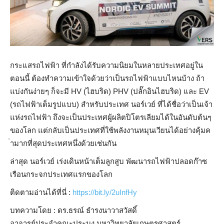
กระแสรถไฟฟ้า ที่กำลังได้รับความนิยมในหล
ายประเทศอยู่ใน
ตอนนี้ ต้องทำความเข้าใจด้วยว่าเป็
นรถไฟฟ้าแบบไหนบ้าง ถ้า
แบ่งกันง่ายๆ ก็จะมี HV (ไฮบริด) PHV (ปลั๊กอินไฮบริด) และ EV
(รถไฟฟ้าเต็มรูปแบบ) สำหรับประเทศ นอร์เวย์ ที่ได้ชื่อว่าเป็นเจ้า
แห่งร
ถไฟฟ้า ถึงจะเป็นประเทศผู้ผลิตปิโต
รเลียมได้ในอันดับต้นๆ
ของโล
ก แต่กลับเป็นประเทศที่ใช้พลั
งงานหมุนเวียนได้อย่างคุ้มค
่ามากที่สุดประเทศหนึ่งด้วย
เช่นกัน
ล่าสุด นอร์เวย์ เร่งเดินหน้าเต็มลูกสูบ พัฒนารถไฟฟ้าปลอดก๊าซ
เรือนก
ระจกประเทศแรกของโลก
ติดตามอ่านได้ที่นี่ :
https://bit.ly/2uInfHy
บทความโดย : ดร.ธรณ์ ธำรงนาวาสวัสดิ์
อาจารย์ประจำคณะประมง มหาวิทยาลัยเกษตรศาสตร์