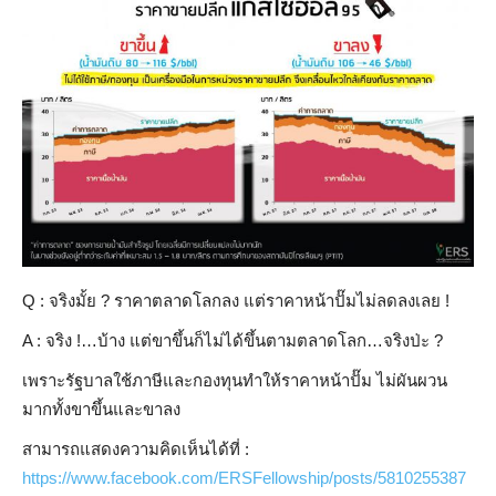
Q : จริงมั้ย ? ราคาตลาดโลกลง แต่ราคาหน้าปั๊มไม่ลดลงเลย !
A : จริง !…บ้าง แต่ขาขึ้นก็ไม่ได้ขึ้นตามตลาดโลก…จริงป่ะ ?
เพราะรัฐบาลใช้ภาษีและกองทุนทำให้ราคาหน้าปั๊ม ไม่ผันผวน
มากทั้งขาขึ้นและขาลง
สามารถแสดงความคิดเห็นได้ที่ :
https://www.facebook.com/ERSFellowship/posts/5810255387