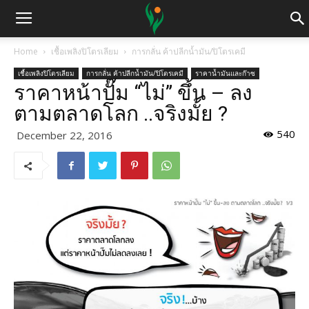
Home
เชื้อเพลิงปิโตรเลียม
การกลั่น ค้าปลีกน้ำมัน/ปิโตรเคมี
เชื้อเพลิงปิโตรเลียม
การกลั่น ค้าปลีกน้ำมัน/ปิโตรเคมี
ราคาน้ำมันและก๊าซ
ราคาหน้าปั๊ม “ไม่” ขึ้น – ลง
ตามตลาดโลก ..จริงมั้ย ?
540
December 22, 2016