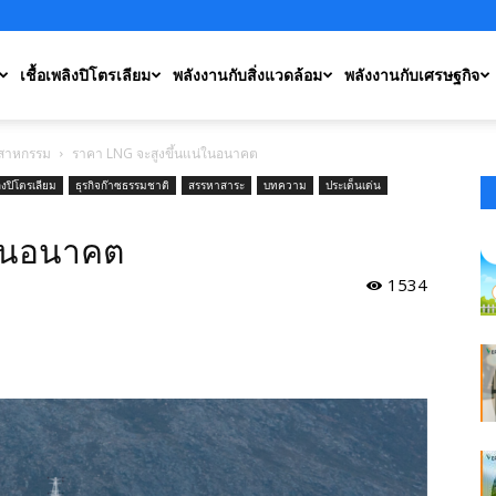
เชื้อเพลิงปิโตรเลียม
พลังงานกับสิ่งแวดล้อม
พลังงานกับเศรษฐกิจ
ตสาหกรรม
ราคา LNG จะสูงขึ้นแน่ในอนาคต
ลิงปิโตรเลียม
ธุรกิจก๊าซธรรมชาติ
สรรหาสาระ
บทความ
ประเด็นเด่น
่ในอนาคต
1534