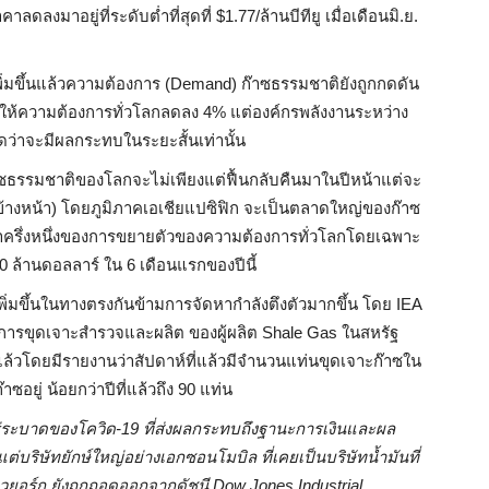
คาลดลงมาอยู่ที่ระดับต่ำที่สุดที่ $1.77/ล้านบีทียู เมื่อเดือนมิ.ย.
่มขึ้นแล้วความต้องการ (Demand) ก๊าซธรรมชาติยังถูกกดดัน
้ความต้องการทั่วโลกลดลง 4% แต่องค์กรพลังงานระหว่าง
ดว่าจะมีผลกระทบในระยะสั้นเท่านั้น
ธรรมชาติของโลกจะไม่เพียงแต่ฟื้นกลับคืนมาในปีหน้าแต่จะ
ีข้างหน้า) โดยภูมิภาคเอเชียแปซิฟิก จะเป็นตลาดใหญ่ของก๊าซ
รึ่งหนึ่งของการขยายตัวของความต้องการทั่วโลกโดยเฉพาะ
300 ล้านดอลลาร์ ใน 6 เดือนแรกของปีนี้
่มขึ้นในทางตรงกันข้ามการจัดหากำลังตึงตัวมากขึ้น โดย IEA
ารขุดเจาะสำรวจและผลิต ของผู้ผลิต Shale Gas ในสหรัฐ
ีที่แล้วโดยมีรายงานว่าสัปดาห์ที่แล้วมีจำนวนแท่นขุดเจาะก๊าซใน
าซอยู่ น้อยกว่าปีที่แล้วถึง 90 แท่น
ร่ระบาดของโควิด-19 ที่ส่งผลกระทบถึงฐานะการเงินและผล
บริษัทยักษ์ใหญ่อย่างเอกซอนโมบิล ที่เคยเป็นบริษัทน้ำมันที่
นิวยอร์ก ยังถูกถอดออกจากดัชนี Dow Jones Industrial