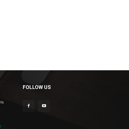
FOLLOW US
าน
m