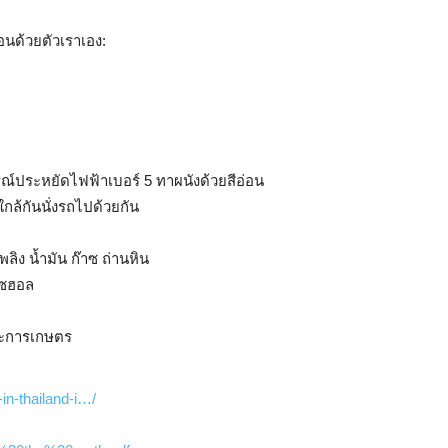
นด้วยตัวเราเอง:
รณ์ประหยัดไฟฟ้าเบอร์ 5 ทาผนังด้วยสีอ่อน
กล้กันนั่งรถไปด้วยกัน
ง น้ำมัน ก๊าซ ถ่านหิน
สโซฮอล
ยะการเกษตร
in-thailand-i…/