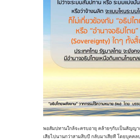
พอสัมปทานใกล้จะครบอายุ คล้ายๆกับเป็นสัญญ
เสียไปนานกว่าสามสิบป
ี กลับมาเสียที โดยบุคคล