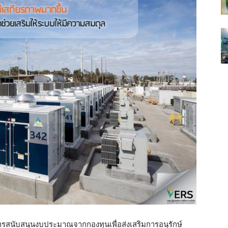
ารสนับสนุนงบประม
าณจากกองทุนเพื่อส่งเสริมกา
รอนุรักษ์