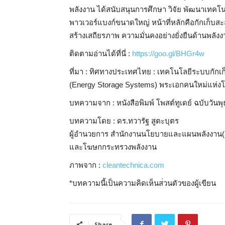
พลังงาน ได้สนับสนุนการศึกษา วิจัย พัฒนาเทคโ
พาวเวอร์แบงก์ขนาดใหญ่ หน้าที่หลักคือกักเก็บส
สร้างเสถียรภาพ ความมั่นคงอ
ย่างยั่งยืนด้านพลั
ติดตามอ่านได้ที่นี่ :
https://goo.gl/BHGr4w
ที่มา : ทิศทางประเทศไทย : เทคโนโลยีระบบกักเก
(Energy Storage Systems) พระเอกคนใหม่แห่ง
บทความจาก : หนังสือพิมพ์ โพสต์ทูเดย์ ฉบับวันพุ
บทความโดย : ดร.ทวารัฐ สูตะบุตร
ผู้อำนวยการ สำนักงานนโยบายและแผนพลังงา
น(
และโฆษกกระทรวงพลังงาน
ภาพจาก :
cleantechnica.com
*บทความนี้เป็นความคิดเห็นส
่วนตัวของผู้เขียน
Share