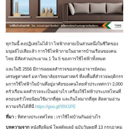
ทุกวันนี้ คงปฏิเสธไม่ได้ว่า ไฟฟ้ากลายเป็นส่วนหนึ่งในชี
วิตของ
มนุษย์ไปเสียแล้ว การใช้ไฟฟ้าภายในอาคารบ้านเ
รือนของคน
ไทย มีสัดส่วนประมาณ 1 ใน 5 ของการใช้ไฟฟ้าทั้งหมด
และในปี 2556 มีการเผยผลสำรวจของกลุ่มอาจ
ารย์คณะ
เศรษฐศาสตร์ มหาวิทยาลัยธรรมศาสตร์ ที่ลงพื้นที่สำรวจพฤติกรร
มก
ารใช้ไฟฟ้าในบ้านที่อยู่อาศ
ัยของคนไทยทั่วประเทศกว่า 2,000
ครัวเรือน ผลสำรวจจะเป็นอย่างไร เครื่องใช้ไฟฟ้าประเภทไหนที
ครอบครัวไทยนิยมใ
ช้มากที่สุด และกินไฟมากที่สุด ติดตามอ่าน
ความจริงได้ที่นี
่
https://goo.gl/99X1PE
ที่มา :
ทิศทางประเทศไทย : เราใช้ไฟบ้านกันอย่างไร
บทความจาก
หนังสือพิมพ์ โพสต์ทูเดย์ ฉบับวันพุธที่ 13 กรกฎาคม