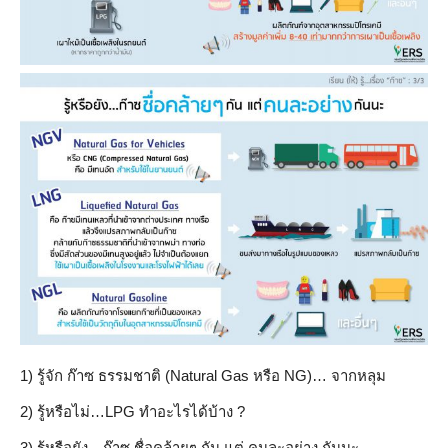
1) รู้จัก ก๊าซ ธรรมชาติ (Natural Gas หรือ NG)… จากหลุม
2) รู้หรือไม่…LPG ทำอะไรได้บ้าง ?
3) รู้หรือยัง…ก๊าซ ชื่อคล้ายๆ กัน แต่ คนละอย่าง กันนะ