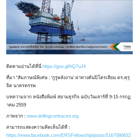
ติดตามอ่านได้ที่นี่
https://goo.gl/hQ7uJ4
ที่มา “สัมภาษณ์พิเศษ : ‘กูรูพลังงาน’ ผ่าทางตันปิโตรเลียม ดร.คุรุ
จิต นาครทรรพ
บทความจาก หนังสือพิมพ์ สยามธุรกิจ ฉบับวันเสาร์ที่ 9-15 กรกฏ
าคม 2559
ภาพจาก :
www.drillingcontractor.org
สามารถแสดงความคิดเห็นได้ที่ :
https://www.facebook.com/ERSFellowship/posts/5167080652