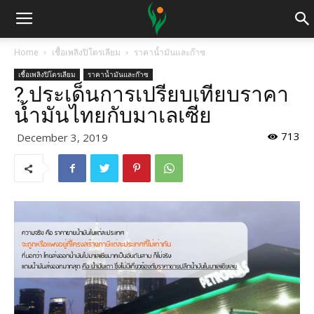
Home
เชื้อเพลิงปิโตรเลียม
ราคาน้ำมันและก๊าซ
เชื้อเพลิงปิโตรเลียม
ราคาน้ำมันและก๊าซ
? ประเด็นการเปรียบเทียบราคา
น้ำมันไทยกับมาเลเซีย
713
December 3, 2019