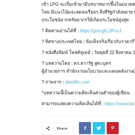
เข้า LPG จะเริ่มเข้ามามีบทบาทมากขึ้นในอนาคต
ไทย มีแนวโน้มจะลดลงเรื่อยๆ สิ่งที่รัฐกำลังพยาย
ประโยชน์จากทรัพยากรให้เกิดประโยชน์สูงสุด
?️
ติดตามอ่านได้ที่ :
https://goo.gl/L2RxsJ
?
ทิศทางประเทศไทย : ข้อเท็จจริงเกี่ยวกับราคาก
?
หนังสือพิมพ์ โพสต์ทูเดย์ ; วันพุธที่ 22 สิงหาคม 
?
บทความโดย : ดร.ทวารัฐ สูตะบุตร
ผู้อำนวยการ สำนักงานนโยบายและแผนพลังงาน(
?️
ภาพจาก :
plentific.com
*บทความนี้เป็นความคิดเห็นส่วนตัวของผู้เขียน
สามารถแสดงความคิดเห็นได้ที่ :
https://www.f
Share