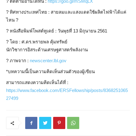
?
ติดตามอ่านได้ที่นี่ :
https://goo.gl/mSMqLX
?
ทิศทางประเทศไทย : สายลมและแสงแดดใช้ผลิตไฟฟ้าได้แค่
ไหน ?
?
หนังสือพิมพ์โพสต์ทูเดย์ : วันพุธที่ 13 มิถุนายน 2561
?
โดย : ศ.ดร.พรายพล คุ้มทรัพย์
นักวิชาการอิสระด้านเศรษฐศาสตร์พลังงาน
?️
ภาพจาก :
newscenter.lbl.gov
*บทความนี้เป็นความคิดเห็นส่วนตัวของผู้เขียน
สามารถแสดงความคิดเห็นได้ที่ :
https://www.facebook.com/ERSFellowship/posts/8368251065
27499