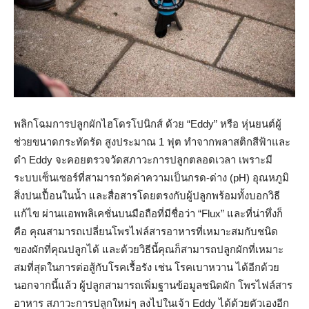
พลิกโฉมการปลูกผักไฮโดรโปนิกส์ ด้วย “Eddy” หรือ หุ่นยนต์ผู้
ช่วยขนาดกระทัดรัด สูงประมาณ 1 ฟุต ทำจากพลาสติกสีฟ้าและ
ดำ Eddy จะคอยตรวจวัดสภาวะการปลูกตลอดเวลา เพราะมี
ระบบเซ็นเซอร์ที่สามารถวัดค่าความเป็นกรด-ด่าง (pH) อุณหภูมิ
สิ่งปนเปื้อนในน้ำ และสื่อสารโดยตรงกับผู้ปลูกพร้อมทั้งบอกวิธี
แก้ไข ผ่านแอพพลิเคชั่นบนมือถือที่มีชื่อว่า “Flux” และที่น่าทึ่งก็
คือ คุณสามารถเปลี่ยนโพรไฟล์สารอาหารที่เหมาะสมกับชนิด
ของผักที่คุณปลูกได้ และด้วยวิธีนี้คุณก็สามารถปลูกผักที่เหมาะ
สมที่สุดในการต่อสู้กับโรคเรื้อรัง เช่น โรคเบาหวาน ได้อีกด้วย
นอกจากนี้แล้ว ผู้ปลูกสามารถเพิ่มฐานข้อมูลชนิดผัก โพรไฟล์สาร
อาหาร สภาวะการปลูกใหม่ๆ ลงไปในเจ้า Eddy ได้ด้วยตัวเองอีก