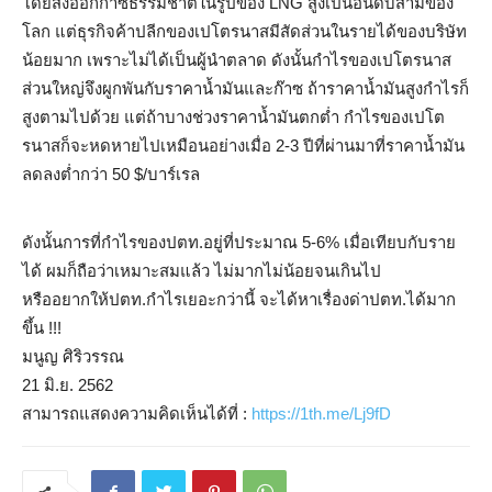
โดยส่งออกก๊าซธรรมชาติในรูปของ LNG สูงเป็นอันดับสามของ
โลก แต่ธุรกิจค้าปลีกของเปโตรนาสมีสัดส่วนในรายได้ของบริษัท
น้อยมาก เพราะไม่ได้เป็นผู้นำตลาด ดังนั้นกำไรของเปโตรนาส
ส่วนใหญ่จึงผูกพันกับราคาน้ำมันและก๊าซ ถ้าราคาน้ำมันสูงกำไรก็
สูงตามไปด้วย แต่ถ้าบางช่วงราคาน้ำมันตกต่ำ กำไรของเปโต
รนาสก็จะหดหายไปเหมือนอย่างเมื่อ 2-3 ปีที่ผ่านมาที่ราคาน้ำมัน
ลดลงต่ำกว่า 50 $/บาร์เรล
ดังนั้นการที่กำไรของปตท.อยู่ที่ประมาณ 5-6% เมื่อเทียบกับราย
ได้ ผมก็ถือว่าเหมาะสมแล้ว ไม่มากไม่น้อยจนเกินไป
หรืออยากให้ปตท.กำไรเยอะกว่านี้ จะได้หาเรื่องด่าปตท.ได้มาก
ขึ้น !!!
มนูญ ศิริวรรณ
21 มิ.ย. 2562
สามารถแสดงความคิดเห็นได้ที่ :
https://1th.me/Lj9fD