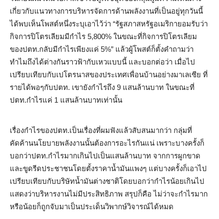
เกี่ยวกับแนวทางการบริหารจัดการด้านพลังงานที่เป็นอยู่ทุกวันนี้
ได้พบเห็นโพสต์หนึ่งระบุเอาไว้ว่า “รัฐสภาสหรัฐอเมริกายอมรับว่า
กิจการปิโตรเลียมมีกำไร 5,800% ในขณะที่กิจการปิโตรเลียม
ของปตท.กลับมีกำไรเพียงแค่ 5%” แล้วผู้โพสต์ก็ตั้งคำถามว่า
ทำไมถึงได้ต่างกันราวฟ้ากับเหวแบบนี้ และบอกต่อว่า เมื่อไป
เปรียบเทียบกับเปโตรนาสของประเทศเพื่อนบ้านอย่างมาเลเซีย ที่
รายได้พอๆกับปตท. เขายังกำไรถึง 9 แสนล้านบาท ในขณะที่
ปตท.กำไรแค่ 1 แสนล้านบาทเท่านั้น
เรื่องกำไรของปตท.เป็นเรื่องที่ผมฟังแล้วสับสนมากว่า กลุ่มที่
คัดค้านนโยบายพลังงานนั้นต้องการอะไรกันแน่ เพราะบางครั้งก็
บอกว่าปตท.กำไรมากเกินไปเป็นแสนล้านบาท จากการผูกขาด
และขูดรีดประชาชนโดยตั้งราคาน้ำมันแพงๆ แต่บางครั้งก็เอาไป
เปรียบเทียบกับบริษัทน้ำมันต่างชาติโดยบอกว่ากำไรน้อยเกินไป
แสดงว่าบริหารงานไม่มีประสิทธิภาพ สรุปก็คือ ไม่ว่าจะกำไรมาก
หรือน้อยก็ถูกจับมาเป็นประเด็นวิพากษ์วิจารณ์ได้หมด