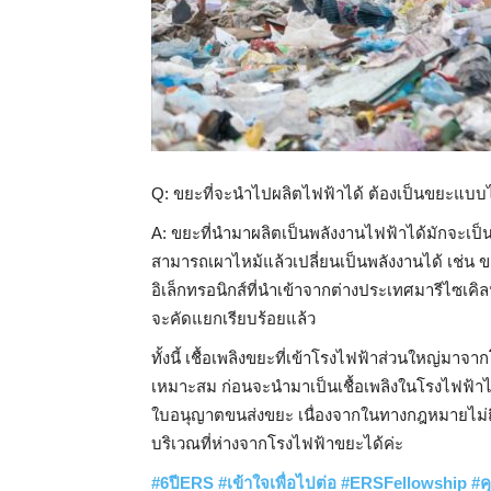
Q: ขยะที่จะนำไปผลิตไฟฟ้าได้ ต้องเป็นขยะแบบ
A: ขยะที่นำมาผลิตเป็นพลังงานไฟฟ้าได้มักจะเป็
สามารถเผาไหม้แล้วเปลี่ยนเป็นพลังงานได้ เช่
อิเล็กทรอนิกส์ที่นำเข้าจากต่างประเทศมารีไซเคิ
จะคัดแยกเรียบร้อยแล้ว
ทั้งนี้ เชื้อเพลิงขยะที่เข้าโรงไฟฟ้าส่วนใหญ่ม
เหมาะสม ก่อนจะนำมาเป็นเชื้อเพลิงในโรงไฟฟ้า
ใบอนุญาตขนส่งขยะ เนื่องจากในทางกฎหมายไม่ถ
บริเวณที่ห่างจากโรงไฟฟ้าขยะได้ค่ะ
#6
ปี
ERS
#
เข้าใจเพื่อไปต่อ
#ERSFellowship
#
ค