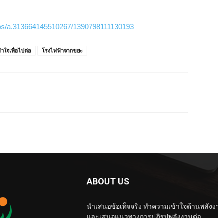
tos/a.313664145510267/1390798111130193
้าใจเพื่อไปต่อ
โรงไฟฟ้าจากขยะ
ABOUT US
นำเสนอข้อเท็จจริง ทำความเข้าใจด้านพลังง
และเสนอแนวทางการปฏิรูปพลังงานต่อ