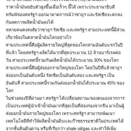
ราคาน้ำมันขยับตัวสูงขึ้นเมื่อเร็วๆ นี้ได้ เพราะประธานาธิบดี
ทรัมพ์ของสหรัฐฯ ออกมาคาดการณ์ว่าซาอุฯ และรัสเซียจะตกลง
กันลดการผลิตน้ำมันลงได้
หลายคนคงสงสัยว่าซาอุฯ รัสเซีย และสหรัฐฯ สามประเทศนี้มีส่วน
เกี่ยวข้องในตลาดน้ำมันโลกอย่างไร
สามประเทศนี้คือผู้ผลิตรายใหญ่ที่สุดของโลกสามอันดับแรกในปี
ที่แล้ว โดยสหรัฐฯ ผลิตได้มากที่สุดประมาณ 12 ล้านบาร์เรลต่อ
วัน สามประเทศนี้รวมกันผลิตน้ำมันได้ประมาณ 30% ของโลก
สามประเทศนี้คือผู้ส่งออกรายใหญ่ของโลก โดยในปีที่แล้วซาอุฯ
ส่งออกเป็นอันดับหนึ่ง รัสเซียเป็นอันดับสอง และสหรัฐฯ เป็น
อันดับสี่ สามประเทศนี้รวมกันส่งออกน้ำมันได้ประมาณ 45% ของ
โลก
ในช่วงสองปีที่ผ่านมา สหรัฐฯ ได้เปลี่ยนสถานะของตนเองจากการ
เป็นประเทศผู้นำเข้าน้ำมันมากที่สุดเป็นที่สองรองจากจีน มาเป็นผู้
ส่งออกน้ำมันรายใหญ่ของโลก เพราะสหรัฐฯ สามารถพัฒนา
เทคโนโลยีที่ทำให้ผลิตน้ำมันดิบและก๊าซธรรมชาติในประเทศได้
จากชั้นหินดินดาน หรือที่เรียกว่า shale oil/gas และทำให้เพิ่ม