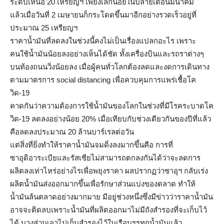
ระดับเหนือ 20 เหรียญฯ เพียงเล็กน้อยในปลายเดือนมีนาคม
แล้วเมื่อวันที่ 2 เมษายนก็กระโดดขึ้นมาอีกอย่างรวดเร็วอยู่ที่
ประมาณ 25 เหรียญฯ
ราคาน้ำมันที่ลดลงในช่วงนี้คงไม่เป็นเรื่องแปลกอะไร เพราะ
คนใช้น้ำมันน้อยลงอย่างเห็นได้ชัด ทั้งเครื่องบินและรถราต่างๆ
บนท้องถนนวิ่งน้อยลง เมื่อผู้คนทั่วโลกต้องลดและงดการเดินทาง
ตามมาตรการ social distancing เพื่อควบคุมการแพร่เชื้อโค
วิด-19
คาดกันว่าความต้องการใช้น้ำมันของโลกในช่วงที่มีโรคระบาดโค
วิด-19 ลดลงอย่างน้อย 20% เมื่อเทียบกับช่วงเดียวกันของปีที่แล้ว
คือลดลงประมาณ 20 ล้านบาร์เรลต่อวัน
แต่สิ่งที่ยิ่งทำให้ราคาน้ำมันจมดิ่งลงมากขึ้นคือ การที่
ซาอุดิอาระเบียและรัสเซียไม่สามารถตกลงกันได้ว่าจะลดการ
ผลิตลงเท่าไหร่อย่างไรเพื่อพยุงราคา ผลปรากฏว่าซาอุฯ กลับเร่ง
ผลิตน้ำมันส่งออกมากขึ้นเพื่อรักษาส่วนแบ่งของตลาด ทำให้
น้ำมันล้นตลาดอย่างมากมาย มีอยู่ช่วงหนึ่งซึ่งมีข่าวว่าราคาน้ำมัน
อาจจะติดลบเพราะน้ำมันที่ผลิตออกมาไม่มีถังสำรองที่จะเก็บไว้
ได้ บางส่วนเอาไปเก็บสำรองไว้ในเรือบรรทุกน้ำมันแล้ว