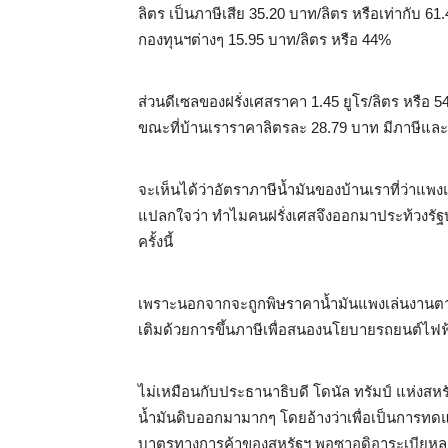
ลิตร เป็นภาษีเสีย 35.20 บาท/ลิตร หรือเท่ากับ 
กองทุนฯต่างๆ 15.95 บาท/ลิตร หรือ 44%
ส่วนดีเซลของฝรั่งเศสราคา 1.45 ยูโร/ลิตร หรือ 5
ขณะที่บ้านเราราคาลิตรละ 28.79 บาท มีภาษีและก
จะเห็นได้ว่าอัตราภาษีน้ำมันของบ้านเราที่ว่าแพงแล้
แปลกใจว่า ทำไมคนฝรั่งเศสจึงออกมาประท้วงรั
ครั้งนี้
เพราะนอกจากจะถูกพิษราคาน้ำมันแพงเล่นงานตา
เติมด้วยการขึ้นภาษีเพื่อสนองนโยบายรถยนต์ไฟ
ไม่เหมือนกับประธานาธิบดี โดนัล ทรัมป์ แห่งสห
น้ำมันดิบออกมามากๆ โดยอ้างว่าเพื่อเป็นการท
บาตรทางการค้าของสหรัฐฯ พอซาอุดิอาระเบียหลงเชื