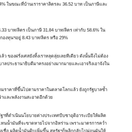
61.4% ในขณะที่บ้านเราราคาลิตรละ 36.52 บาท เป็นภาษีและ
4.33 บาท/ลิตร เป็นภาษี 31.84 บาท/ลิตร เท่ากับ 58.6% ใน
องทุนฯอยู่ 8.43 บาท/ลิตร หรือ 29%
ว ของฝรั่งเศสยังทิ้งเราหลุดลุ่ยเลยทีเดียว ดังนั้นจึงไม่ต้อง
ฐบาลประธานาธิบดีมาครงอย่างมากมายและเอาจริงเอาจังใน
มราคาที่ขึ้นไปตามราคาในตลาดโลกแล้ว ยังถูกรัฐบาลซ้ำ
ฟ้าและพลังงานสะอาดอีกด้วย
รัฐฯที่ดำเนินนโยบายต่างประเทศบีบซาอุดิอาระเบียให้ผลิต
ดแทนน้ำมันที่จะขาดหายไปจากอิหร่าน เพราะมาตรการคว่ำ
่อ ผลิตน้ำมันดิบเพิ่มขึ้น สหรัฐฯก็พลิกกลับไปผ่อนผันให้