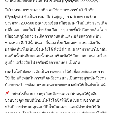
น้ำมันได้ด้วยเทคโนโลยีไพโรไลซิส (Pyrolysis Technology)
ในโรงงานเผาขยะพลาสติก จะใช้กระบวนการไพโรไลซิส
(Pyrolysis) ซึ่งเป็นการเผาปิดในสูญญากาศด้วยความร้อน
ประมาณ 200-500 องศาเซลเซียส เมื่อขยะเผาไหม้แล้ว จะระเหิด
เปลี่ยนสถานะเป็นไอน้ำหรือแก๊สต่าง ๆ ลอยขึ้นไปในหอกลั่น โดย
เมื่ออุณหภูมิลดลง จะเกิดการควบแน่นและเปลี่ยนสถานะเป็น
ของเหลว คือได้น้ำมันเตานั่นเอง ทั้งแก๊สและของเหลวถือเป็น
ผลผลิตที่นำไปเป็นเชื้อเพลิงได้ ทั้งนี้ น้ำมันเตาสามารถนำไปกลั่น
ต่อเป็นน้ำมันดีเซลและน้ำมันเบนซินเพื่อใช้กับยานพาหนะ เครื่อง
สูบน้ำ เครื่องปั่นไฟ เครื่องมือการเกษตร เป็นต้น
เทคโนโลยีดังกล่าวนับเป็นการลดขยะให้กับสิ่งแวดล้อม ลดการ
ใช้เชื้อเพลิงหลักในการผลิตพลังงาน และเป็นการอนุรักษ์พลังงาน
ด้วยการสร้างพลังงานทดแทนจากขยะพลาสติกให้เป็นประโยชน์
อย่างไรก็ตาม กรมธุรกิจพลังงานควรสนับสนุนให้ผู้ผลิต
ปรับปรุงคุณสมบัติน้ำมันไพโรไลซิสให้เป็นไปตามข้อกำหนด
หรือมีการกำหนดคุณสมบัติน้ำมันเฉพาะ และมีจำหน่ายให้กับ