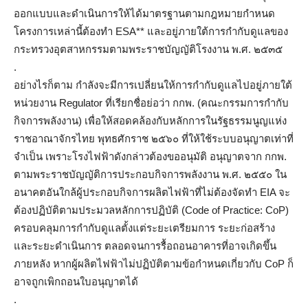
ออกแบบและดำเนินการให้ได้มาตรฐานตามกฎหมายกำหนด
โครงการเหล่านี้ต้องทำ ESA** และอยู่ภายใต้การกำกับดูแลของ
กระทรวงอุตสาหกรรมตามพระราชบัญญัติโรงงาน พ.ศ. ๒๕๓๕
.
อย่างไรก็ตาม กำลังจะมีการเปลี่ยนให้การกำกับดูแลไปอยู่ภายใต้
หน่วยงาน Regulator ที่เรียกชื่อย่อว่า กกพ. (คณะกรรมการกำกับ
กิจการพลังงาน) เพื่อให้สอดคล้องกับหลักการในรัฐธรรมนูญแห่ง
ราชอาณาจักรไทย พุทธศักราช ๒๕๖๐ ที่ให้ใช้ระบบอนุญาตเท่าที่
จำเป็น เพราะโรงไฟฟ้าดังกล่าวต้องขออนุมัติ อนุญาตจาก กกพ.
ตามพระราชบัญญัติการประกอบกิจการพลังงาน พ.ศ. ๒๕๕๐ ใน
อนาคตอันใกล้ผู้ประกอบกิจการผลิตไฟฟ้าที่ไม่ต้องจัดทำ EIA จะ
ต้องปฏิบัติตามประมวลหลักการปฏิบัติ (Code of Practice: CoP)
ครอบคลุมการกำกับดูแลตั้งแต่ระยะเตรียมการ ระยะก่อสร้าง
และระยะดำเนินการ ตลอดจนการรื้อถอนอาคารที่อาจเกิดขึ้น
ภายหลัง หากผู้ผลิตไฟฟ้าไม่ปฏิบัติตามข้อกำหนดเกี่ยวกับ CoP ก็
อาจถูกเพิกถอนใบอนุญาตได้
.