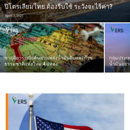
ปิโตรเลียมไทย ต้องรีบใช้ ระวังจะไร้ค่า?
April 7, 2021
ซาอุดิอาระเบียค้นพบแหล่งน้ำมันดิบและก๊าซ
กลุ่มประเ
ธรรมชาติแห่งใหม่ 4 แหล่ง
น้ำมันอย่