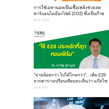
การใช้เอทานอลเป็นเชื้อเพลิงช่วยลด
คาร์บอนไดอ๊อกไซด์ (CO2) ซึ่งเป็นก๊าซ
เรือนกระจกตัวหลัก จึงถือว่าเป็นมิตรกับสิ
April 1, 2016
แวดล้อม เอทานอลทำมาจากพืชซึ่งดูดซั
CO2 ในการเติบโต ในภาพรวมการเผาไห
ด้วยเอทานอลจึงถือว่าไม่ปล่อย CO2 อย่า
การเผาเชื้อเพลิงฟอสซิล นอกจากนี้...
“จ่ายน้อยกว่า ไปได้ไกลกว่า”… เติม E20
จากตารางเปรียบเทียบจะเห็นว่า แก๊สโซ
ฮอล E20 ช่วยคุณประหยัดค่าน้ำมันมาก
July 9, 2015
ที่สุด แค่ 2.82...