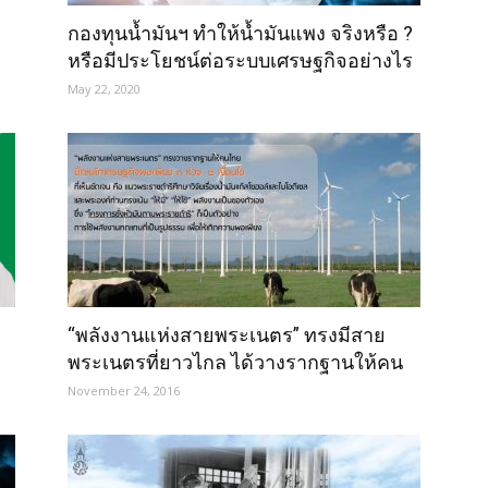
กองทุนน้ำมันฯ ทำให้น้ำมันแพง จริงหรือ ?
หรือมีประโยชน์ต่อระบบเศรษฐกิจอย่างไร
่ง
?
May 22, 2020
บ
ม้
ง
“พลังงานแห่งสายพระเนตร” ทรงมีสาย
พระเนตรที่ยาวไกล ได้วางรากฐานให้คน
ไทยยึดหลักเศรษฐกิจพอเพียง ๓ ห่วง ( “มี
November 24, 2016
เหตุผล” “ความพอประมาณ” “เสริมสร้าง
ภูมิคุ้มกัน”) ๒...