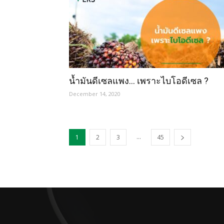
น้ำมันดีเซลแพง… เพราะไบโอดีเซล ?
December 14, 2020
...
1
2
3
45